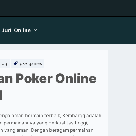
 Judi Online
rqq
pkv games
n Poker Online
q
pengalaman bermain terbaik, Kembarqq adalah
an permainannya yang berkualitas tinggi,
ran yang aman. Dengan beragam permainan