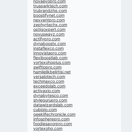
novaevopro.com
trusparktech.com
trubrandzhq.com
boostifynet.com
nexventpro.com
zephyrtechx.com
optigoxpert.com
novuswayz.com
actifypro.com
dynaboostx.com
instaflexco.com
innovistapro.com
flexiboostlab.com
vortexohqplus.com
swiftiopro.com
hamilelikbelirtisi.net
versalotech.com
techmaxco.com
exceedolab.com
activaxio.com
dynabytesco.com
stylegurupro.com
datawizardslab.com
cubiqio.com
geeklifechronicle.com
infospherepro.com
foodiesavorpro.com
vortexohq.com