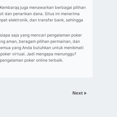
 Kembarqq juga menawarkan berbagai pilihan
 dan penarikan dana. Situs ini menerima
et elektronik, dan transfer bank, sehingga
 siapa saja yang mencari pengalaman poker
yang aman, beragam pilihan permainan, dan
 semua yang Anda butuhkan untuk menikmati
poker virtual. Jadi mengapa menunggu?
 pengalaman poker online terbaik.
Next