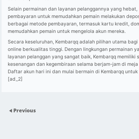
Selain permainan dan layanan pelanggannya yang hebat,
pembayaran untuk memudahkan pemain melakukan deposit
berbagai metode pembayaran, termasuk kartu kredit, domp
memudahkan pemain untuk mengelola akun mereka.
Secara keseluruhan, Kembarqq adalah pilihan utama bagi
online berkualitas tinggi. Dengan lingkungan permainan 
layanan pelanggan yang sangat baik, Kembarqq memiliki
kesenangan dan kegembiraan selama berjam-jam di meja 
Daftar akun hari ini dan mulai bermain di Kembarqq untuk
[ad_2]
Previous