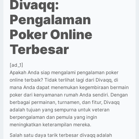
Divaqq:
Pengalaman
Poker Online
Terbesar
[ad_1]
Apakah Anda siap mengalami pengalaman poker
online terbaik? Tidak terlihat lagi dari Divaqq, di
mana Anda dapat menemukan kegembiraan bermain
poker dari kenyamanan rumah Anda sendiri. Dengan
berbagai permainan, turnamen, dan fitur, Divaqq
adalah tujuan yang sempurna untuk veteran
berpengalaman dan pemula yang ingin
meningkatkan keterampilan mereka.
Salah satu daya tarik terbesar divaqq adalah