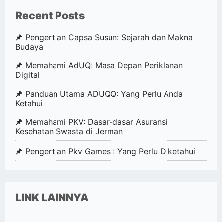
Recent Posts
Pengertian Capsa Susun: Sejarah dan Makna
Budaya
Memahami AdUQ: Masa Depan Periklanan
Digital
Panduan Utama ADUQQ: Yang Perlu Anda
Ketahui
Memahami PKV: Dasar-dasar Asuransi
Kesehatan Swasta di Jerman
Pengertian Pkv Games : Yang Perlu Diketahui
LINK LAINNYA