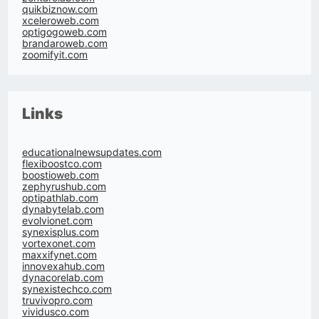
quikbiznow.com
xceleroweb.com
optigogoweb.com
brandaroweb.com
zoomifyit.com
Links
educationalnewsupdates.com
flexiboostco.com
boostioweb.com
zephyrushub.com
optipathlab.com
dynabytelab.com
evolvionet.com
synexisplus.com
vortexonet.com
maxxifynet.com
innovexahub.com
dynacorelab.com
synexistechco.com
truvivopro.com
vividusco.com