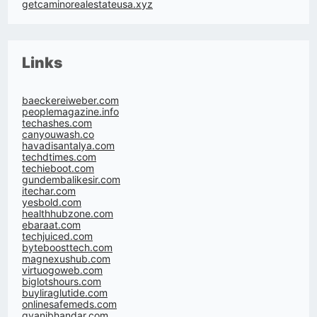
getcaminorealestateusa.xyz
Links
baeckereiweber.com
peoplemagazine.info
techashes.com
canyouwash.co
havadisantalya.com
techdtimes.com
techieboot.com
gundembalikesir.com
itechar.com
yesbold.com
healthhubzone.com
ebaraat.com
techjuiced.com
byteboosttech.com
magnexushub.com
virtuogoweb.com
biglotshours.com
buyliraglutide.com
onlinesafemeds.com
gyanibhandar.com