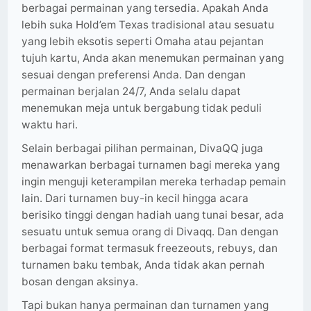
berbagai permainan yang tersedia. Apakah Anda
lebih suka Hold’em Texas tradisional atau sesuatu
yang lebih eksotis seperti Omaha atau pejantan
tujuh kartu, Anda akan menemukan permainan yang
sesuai dengan preferensi Anda. Dan dengan
permainan berjalan 24/7, Anda selalu dapat
menemukan meja untuk bergabung tidak peduli
waktu hari.
Selain berbagai pilihan permainan, DivaQQ juga
menawarkan berbagai turnamen bagi mereka yang
ingin menguji keterampilan mereka terhadap pemain
lain. Dari turnamen buy-in kecil hingga acara
berisiko tinggi dengan hadiah uang tunai besar, ada
sesuatu untuk semua orang di Divaqq. Dan dengan
berbagai format termasuk freezeouts, rebuys, dan
turnamen baku tembak, Anda tidak akan pernah
bosan dengan aksinya.
Tapi bukan hanya permainan dan turnamen yang