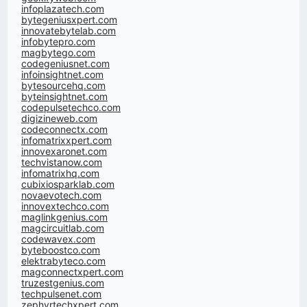
infoplazatech.com
bytegeniusxpert.com
innovatebytelab.com
infobytepro.com
magbytego.com
codegeniusnet.com
infoinsightnet.com
bytesourcehq.com
byteinsightnet.com
codepulsetechco.com
digizineweb.com
codeconnectx.com
infomatrixxpert.com
innovexaronet.com
techvistanow.com
infomatrixhq.com
cubixiosparklab.com
novaevotech.com
innovextechco.com
maglinkgenius.com
magcircuitlab.com
codewavex.com
byteboostco.com
elektrabyteco.com
magconnectxpert.com
truzestgenius.com
techpulsenet.com
zephyrtechxpert.com