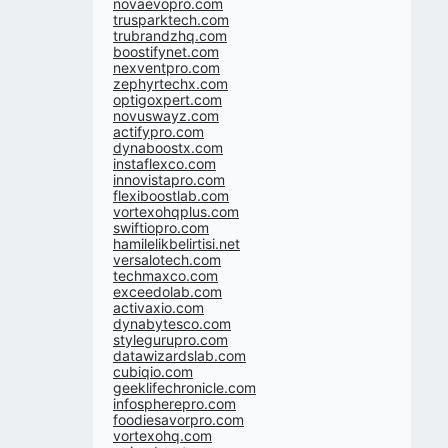
novaevopro.com
trusparktech.com
trubrandzhq.com
boostifynet.com
nexventpro.com
zephyrtechx.com
optigoxpert.com
novuswayz.com
actifypro.com
dynaboostx.com
instaflexco.com
innovistapro.com
flexiboostlab.com
vortexohqplus.com
swiftiopro.com
hamilelikbelirtisi.net
versalotech.com
techmaxco.com
exceedolab.com
activaxio.com
dynabytesco.com
stylegurupro.com
datawizardslab.com
cubiqio.com
geeklifechronicle.com
infospherepro.com
foodiesavorpro.com
vortexohq.com