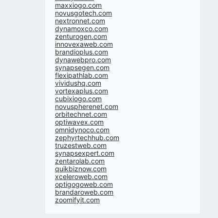
maxxiogo.com
novusgotech.com
nextronnet.com
dynamoxco.com
zenturogen.com
innovexaweb.com
brandioplus.com
dynawebpro.com
synapsegen.com
flexipathlab.com
vividushq.com
vortexaplus.com
cubixiogo.com
novuspherenet.com
orbitechnet.com
optiwavex.com
omnidynoco.com
zephyrtechhub.com
truzestweb.com
synapsexpert.com
zentarolab.com
quikbiznow.com
xceleroweb.com
optigogoweb.com
brandaroweb.com
zoomifyit.com