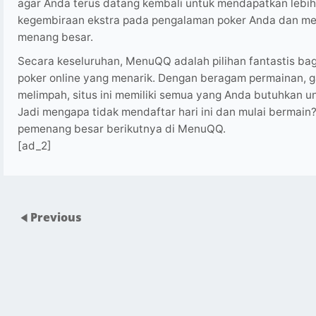
agar Anda terus datang kembali untuk mendapatkan lebih
kegembiraan ekstra pada pengalaman poker Anda dan me
menang besar.
Secara keseluruhan, MenuQQ adalah pilihan fantastis bagi
poker online yang menarik. Dengan beragam permainan,
melimpah, situs ini memiliki semua yang Anda butuhkan 
Jadi mengapa tidak mendaftar hari ini dan mulai bermain
pemenang besar berikutnya di MenuQQ.
[ad_2]
Previous