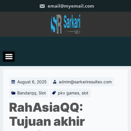
Skip
email@myemail.com
to
content
August 6, 2025
admin@sarkariresultex.com
Bandarqq
,
Slot
pkv games
,
slot
RahAsiaQQ:
Tujuan akhir