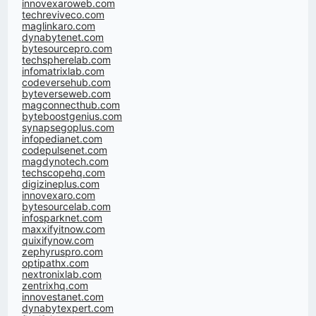
innovexaroweb.com
techreviveco.com
maglinkaro.com
dynabytenet.com
bytesourcepro.com
techspherelab.com
infomatrixlab.com
codeversehub.com
byteverseweb.com
magconnecthub.com
byteboostgenius.com
synapsegoplus.com
infopedianet.com
codepulsenet.com
magdynotech.com
techscopehq.com
digizineplus.com
innovexaro.com
bytesourcelab.com
infosparknet.com
maxxifyitnow.com
quixifynow.com
zephyruspro.com
optipathx.com
nextronixlab.com
zentrixhq.com
innovestanet.com
dynabytexpert.com