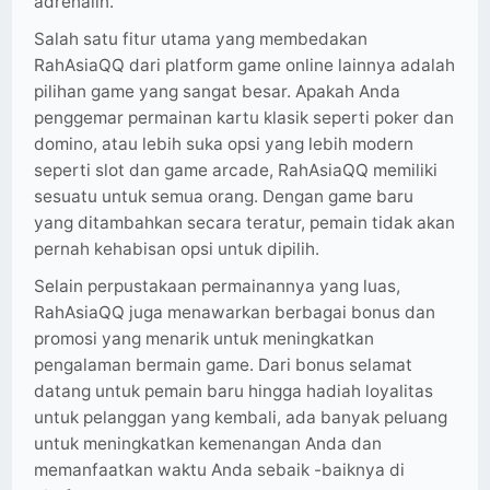
adrenalin.
Salah satu fitur utama yang membedakan
RahAsiaQQ dari platform game online lainnya adalah
pilihan game yang sangat besar. Apakah Anda
penggemar permainan kartu klasik seperti poker dan
domino, atau lebih suka opsi yang lebih modern
seperti slot dan game arcade, RahAsiaQQ memiliki
sesuatu untuk semua orang. Dengan game baru
yang ditambahkan secara teratur, pemain tidak akan
pernah kehabisan opsi untuk dipilih.
Selain perpustakaan permainannya yang luas,
RahAsiaQQ juga menawarkan berbagai bonus dan
promosi yang menarik untuk meningkatkan
pengalaman bermain game. Dari bonus selamat
datang untuk pemain baru hingga hadiah loyalitas
untuk pelanggan yang kembali, ada banyak peluang
untuk meningkatkan kemenangan Anda dan
memanfaatkan waktu Anda sebaik -baiknya di