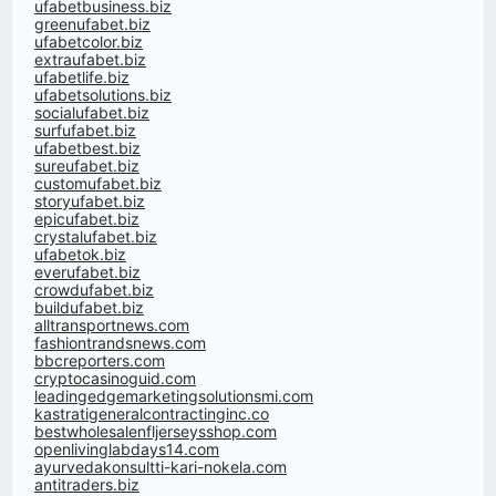
ufabetbusiness.biz
greenufabet.biz
ufabetcolor.biz
extraufabet.biz
ufabetlife.biz
ufabetsolutions.biz
socialufabet.biz
surfufabet.biz
ufabetbest.biz
sureufabet.biz
customufabet.biz
storyufabet.biz
epicufabet.biz
crystalufabet.biz
ufabetok.biz
everufabet.biz
crowdufabet.biz
buildufabet.biz
alltransportnews.com
fashiontrandsnews.com
bbcreporters.com
cryptocasinoguid.com
leadingedgemarketingsolutionsmi.com
kastratigeneralcontractinginc.co
bestwholesalenfljerseysshop.com
openlivinglabdays14.com
ayurvedakonsultti-kari-nokela.com
antitraders.biz