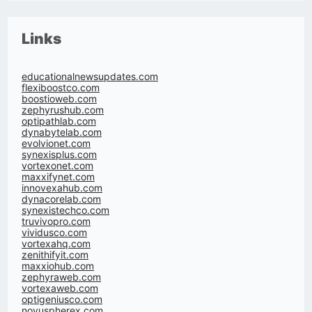
Links
educationalnewsupdates.com
flexiboostco.com
boostioweb.com
zephyrushub.com
optipathlab.com
dynabytelab.com
evolvionet.com
synexisplus.com
vortexonet.com
maxxifynet.com
innovexahub.com
dynacorelab.com
synexistechco.com
truvivopro.com
vividusco.com
vortexahq.com
zenithifyit.com
maxxiohub.com
zephyraweb.com
vortexaweb.com
optigeniusco.com
novuspherex.com