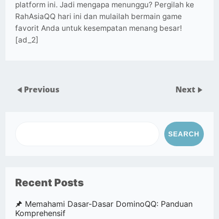
platform ini. Jadi mengapa menunggu? Pergilah ke
RahAsiaQQ hari ini dan mulailah bermain game
favorit Anda untuk kesempatan menang besar!
[ad_2]
Previous
Next
SEARCH
Recent Posts
Memahami Dasar-Dasar DominoQQ: Panduan
Komprehensif