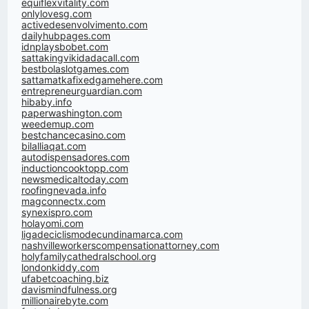
equiflexvitality.com
onlylovesg.com
activedesenvolvimento.com
dailyhubpages.com
idnplaysbobet.com
sattakingvikidadacall.com
bestbolaslotgames.com
sattamatkafixedgamehere.com
entrepreneurguardian.com
hibaby.info
paperwashington.com
weedemup.com
bestchancecasino.com
bilalliaqat.com
autodispensadores.com
inductioncooktopp.com
newsmedicaltoday.com
roofingnevada.info
magconnectx.com
synexispro.com
holayomi.com
ligadeciclismodecundinamarca.com
nashvilleworkerscompensationattorney.com
holyfamilycathedralschool.org
londonkiddy.com
ufabetcoaching.biz
davismindfulness.org
millionairebyte.com