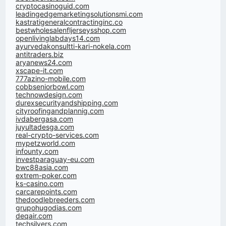
cryptocasinoguid.com
leadingedgemarketingsolutionsmi.com
kastratigeneralcontractinginc.co
bestwholesalenfljerseysshop.com
openlivinglabdays14.com
ayurvedakonsultti-kari-nokela.com
antitraders.biz
aryanews24.com
xscape-it.com
777azino-mobile.com
cobbseniorbowl.com
technowdesign.com
durexsecurityandshipping.com
cityroofingandplannig.com
ivdabergasa.com
juyultadesga.com
real-crypto-services.com
mypetzworld.com
infounty.com
investparaguay-eu.com
bwc88asia.com
extrem-poker.com
ks-casino.com
carcarepoints.com
thedoodlebreeders.com
grupohugodias.com
deqair.com
techsilvers.com