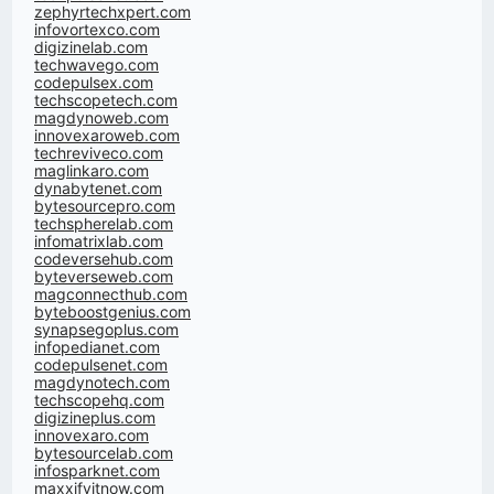
zephyrtechxpert.com
infovortexco.com
digizinelab.com
techwavego.com
codepulsex.com
techscopetech.com
magdynoweb.com
innovexaroweb.com
techreviveco.com
maglinkaro.com
dynabytenet.com
bytesourcepro.com
techspherelab.com
infomatrixlab.com
codeversehub.com
byteverseweb.com
magconnecthub.com
byteboostgenius.com
synapsegoplus.com
infopedianet.com
codepulsenet.com
magdynotech.com
techscopehq.com
digizineplus.com
innovexaro.com
bytesourcelab.com
infosparknet.com
maxxifyitnow.com