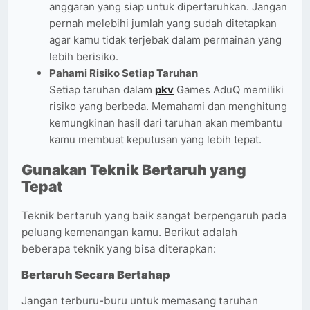
anggaran yang siap untuk dipertaruhkan. Jangan
pernah melebihi jumlah yang sudah ditetapkan
agar kamu tidak terjebak dalam permainan yang
lebih berisiko.
Pahami Risiko Setiap Taruhan
Setiap taruhan dalam
pkv
Games AduQ memiliki
risiko yang berbeda. Memahami dan menghitung
kemungkinan hasil dari taruhan akan membantu
kamu membuat keputusan yang lebih tepat.
Gunakan Teknik Bertaruh yang
Tepat
Teknik bertaruh yang baik sangat berpengaruh pada
peluang kemenangan kamu. Berikut adalah
beberapa teknik yang bisa diterapkan:
Bertaruh Secara Bertahap
Jangan terburu-buru untuk memasang taruhan