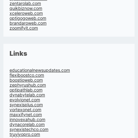
zentarolab.com
quikbiznow.com
xceleroweb.com
optigogoweb.com
brandaroweb.com
zoomifyit.com
Links
educationalnewsupdates.com
flexiboostco.com
boostioweb.com
zephyrushub.com
optipathlab.com
dynabytelab.com
evolvionet.com
synexisplus.com
vortexonet.com
maxxifynet.com
innovexahub.com
dynacorelab.com
synexistechco.com
truvivopro.com