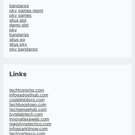
bandarqq
pkv games resmi
pkv games
situs slot
demo slot
pkv
bandarqq
situs qq
situs pkv
pkv bandarqq
Links
techtronixhq.com
infogadgethub.com
codelinkitpro.com
techboostgen.com
techsensehub.com
bytelabtech.com
innovatexaweb.com
magdynotechco.com
infosparkitnow.com
techvortexco.com