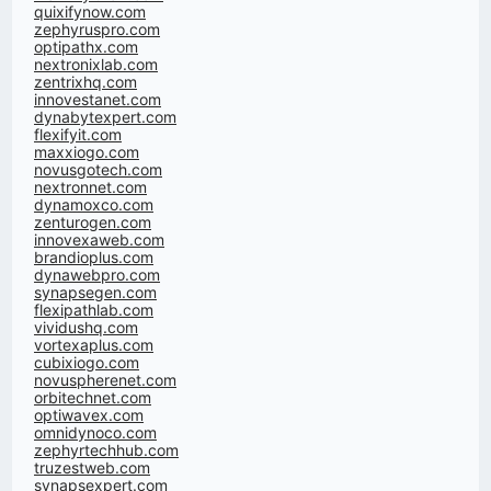
quixifynow.com
zephyruspro.com
optipathx.com
nextronixlab.com
zentrixhq.com
innovestanet.com
dynabytexpert.com
flexifyit.com
maxxiogo.com
novusgotech.com
nextronnet.com
dynamoxco.com
zenturogen.com
innovexaweb.com
brandioplus.com
dynawebpro.com
synapsegen.com
flexipathlab.com
vividushq.com
vortexaplus.com
cubixiogo.com
novuspherenet.com
orbitechnet.com
optiwavex.com
omnidynoco.com
zephyrtechhub.com
truzestweb.com
synapsexpert.com