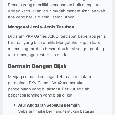
Pemain yang memiliki pemahaman baik mengenai
urutan kartu akan lebih mudah menentukan langkah
apa yang harus diambil selanjutnya.
Mengenal Jenis-Jenis Taruhan
Di dalam PKV Games AduQ, terdapat beberapa jenis
taruhan yang bisa dipilih. Mengetahui kapan harus
memasang taruhan besar atau kecil sangat penting
untuk menjaga kestabilan modal.
Bermain Dengan Bijak
Menjaga modal kecil agar tetap aman dalam
permainan PKV Games AduQ memerlukan
pengelolaan yang bijaksana. Berikut adalah
beberapa langkah yang bisa diikuti:
Atur Anggaran Sebelum Bermain
Sebelum mulai bermain, tentukan batasan