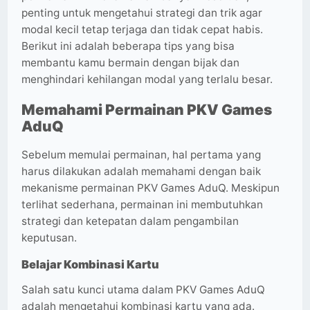
penting untuk mengetahui strategi dan trik agar
modal kecil tetap terjaga dan tidak cepat habis.
Berikut ini adalah beberapa tips yang bisa
membantu kamu bermain dengan bijak dan
menghindari kehilangan modal yang terlalu besar.
Memahami Permainan PKV Games
AduQ
Sebelum memulai permainan, hal pertama yang
harus dilakukan adalah memahami dengan baik
mekanisme permainan PKV Games AduQ. Meskipun
terlihat sederhana, permainan ini membutuhkan
strategi dan ketepatan dalam pengambilan
keputusan.
Belajar Kombinasi Kartu
Salah satu kunci utama dalam PKV Games AduQ
adalah mengetahui kombinasi kartu yang ada.