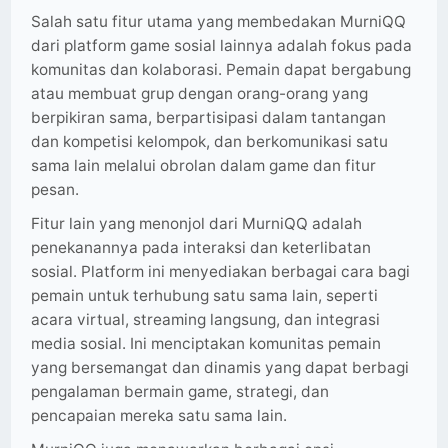
Salah satu fitur utama yang membedakan MurniQQ
dari platform game sosial lainnya adalah fokus pada
komunitas dan kolaborasi. Pemain dapat bergabung
atau membuat grup dengan orang-orang yang
berpikiran sama, berpartisipasi dalam tantangan
dan kompetisi kelompok, dan berkomunikasi satu
sama lain melalui obrolan dalam game dan fitur
pesan.
Fitur lain yang menonjol dari MurniQQ adalah
penekanannya pada interaksi dan keterlibatan
sosial. Platform ini menyediakan berbagai cara bagi
pemain untuk terhubung satu sama lain, seperti
acara virtual, streaming langsung, dan integrasi
media sosial. Ini menciptakan komunitas pemain
yang bersemangat dan dinamis yang dapat berbagi
pengalaman bermain game, strategi, dan
pencapaian mereka satu sama lain.