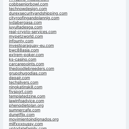
cobbseniorbowl.com
technowdesign.com
durexsecurityandshipping.com
cityroofingandplannig.com
ivdabergasa.com
juyultadesga.com
real-crypto-services.com
mypetzworld.com
infounty.com
investparaguay-eu.com
bwc88asia.com
extrem-poker.com
ks-casino.com
carcarepoints.com
thedoodlebreeders.com
grupohugodias.com
deqair.com
techsilvers.com
ningkatinskill.com
fivsport.com
templatedzine.com
lawinfoadvice.com
phenqdietplan.org
sumnercafe.com
dunetflix.com
movimientoindignados.org
milfxxxpussy.com
uptodatefamily.com