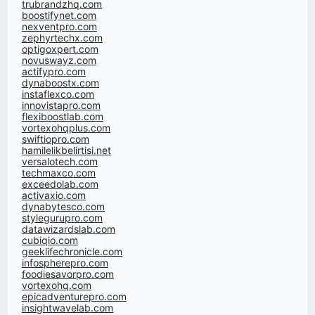
trubrandzhq.com
boostifynet.com
nexventpro.com
zephyrtechx.com
optigoxpert.com
novuswayz.com
actifypro.com
dynaboostx.com
instaflexco.com
innovistapro.com
flexiboostlab.com
vortexohqplus.com
swiftiopro.com
hamilelikbelirtisi.net
versalotech.com
techmaxco.com
exceedolab.com
activaxio.com
dynabytesco.com
stylegurupro.com
datawizardslab.com
cubiqio.com
geeklifechronicle.com
infospherepro.com
foodiesavorpro.com
vortexohq.com
epicadventurepro.com
insightwavelab.com