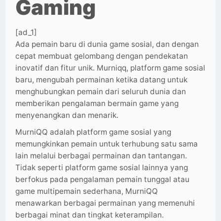
Gaming
[ad_1]
Ada pemain baru di dunia game sosial, dan dengan
cepat membuat gelombang dengan pendekatan
inovatif dan fitur unik. Murniqq, platform game sosial
baru, mengubah permainan ketika datang untuk
menghubungkan pemain dari seluruh dunia dan
memberikan pengalaman bermain game yang
menyenangkan dan menarik.
MurniQQ adalah platform game sosial yang
memungkinkan pemain untuk terhubung satu sama
lain melalui berbagai permainan dan tantangan.
Tidak seperti platform game sosial lainnya yang
berfokus pada pengalaman pemain tunggal atau
game multipemain sederhana, MurniQQ
menawarkan berbagai permainan yang memenuhi
berbagai minat dan tingkat keterampilan.