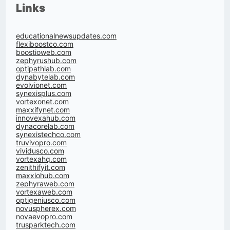
Links
educationalnewsupdates.com
flexiboostco.com
boostioweb.com
zephyrushub.com
optipathlab.com
dynabytelab.com
evolvionet.com
synexisplus.com
vortexonet.com
maxxifynet.com
innovexahub.com
dynacorelab.com
synexistechco.com
truvivopro.com
vividusco.com
vortexahq.com
zenithifyit.com
maxxiohub.com
zephyraweb.com
vortexaweb.com
optigeniusco.com
novuspherex.com
novaevopro.com
trusparktech.com