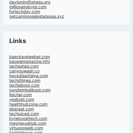
davismindfulness.org
millionairebyte.com
fortechday.com
getcaminorealestateusa.xyz
Links
baeckereiweber.com
peoplemagazine.info
techashes.com
canyouwash.co
havadisantalya.com
techdtimes.com
techieboot.com
gundembalikesir.com
itechar.com
yesbold.com
healthhubzone.com
ebaraat.com
techjuiced.com
byteboosttech.com
magnexushub.com
virtuogoweb.com
biglotshours.com