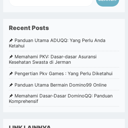
Recent Posts
Panduan Utama ADUQQ: Yang Perlu Anda
Ketahui
Memahami PKV: Dasar-dasar Asuransi
Kesehatan Swasta di Jerman
Pengertian Pkv Games : Yang Perlu Diketahui
Panduan Utama Bermain Domino99 Online
Memahami Dasar-Dasar DominoQQ: Panduan
Komprehensif
LINK LAINNYA