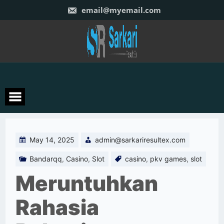
Skip
email@myemail.com
to
content
May 14, 2025
admin@sarkariresultex.com
Bandarqq
,
Casino
,
Slot
casino
,
pkv games
,
slot
Meruntuhkan
Rahasia