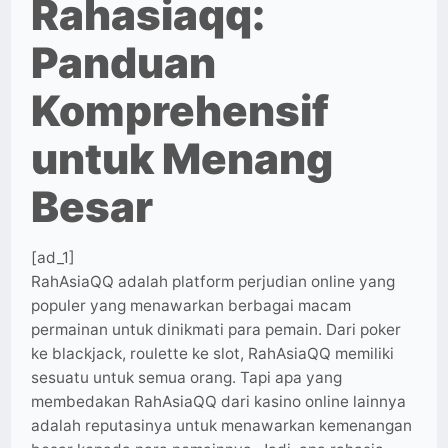
Rahasiaqq:
Panduan
Komprehensif
untuk Menang
Besar
[ad_1]
RahAsiaQQ adalah platform perjudian online yang
populer yang menawarkan berbagai macam
permainan untuk dinikmati para pemain. Dari poker
ke blackjack, roulette ke slot, RahAsiaQQ memiliki
sesuatu untuk semua orang. Tapi apa yang
membedakan RahAsiaQQ dari kasino online lainnya
adalah reputasinya untuk menawarkan kemenangan