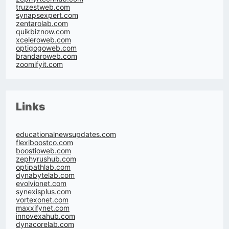
truzestweb.com
synapsexpert.com
zentarolab.com
quikbiznow.com
xceleroweb.com
optigogoweb.com
brandaroweb.com
zoomifyit.com
Links
educationalnewsupdates.com
flexiboostco.com
boostioweb.com
zephyrushub.com
optipathlab.com
dynabytelab.com
evolvionet.com
synexisplus.com
vortexonet.com
maxxifynet.com
innovexahub.com
dynacorelab.com