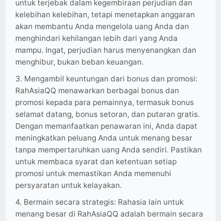
untuk terjebak dalam kegembiraan perjudian dan
kelebihan kelebihan, tetapi menetapkan anggaran
akan membantu Anda mengelola uang Anda dan
menghindari kehilangan lebih dari yang Anda
mampu. Ingat, perjudian harus menyenangkan dan
menghibur, bukan beban keuangan.
3. Mengambil keuntungan dari bonus dan promosi:
RahAsiaQQ menawarkan berbagai bonus dan
promosi kepada para pemainnya, termasuk bonus
selamat datang, bonus setoran, dan putaran gratis.
Dengan memanfaatkan penawaran ini, Anda dapat
meningkatkan peluang Anda untuk menang besar
tanpa mempertaruhkan uang Anda sendiri. Pastikan
untuk membaca syarat dan ketentuan setiap
promosi untuk memastikan Anda memenuhi
persyaratan untuk kelayakan.
4. Bermain secara strategis: Rahasia lain untuk
menang besar di RahAsiaQQ adalah bermain secara