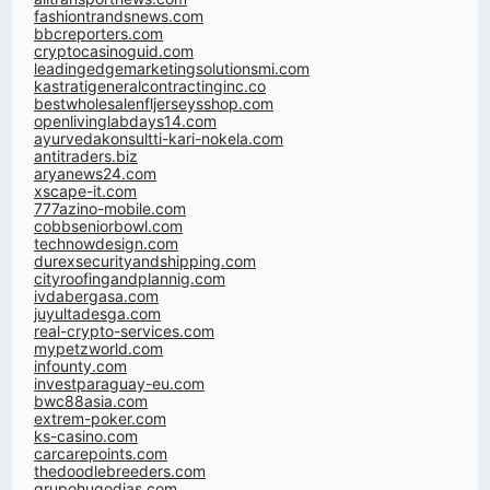
fashiontrandsnews.com
bbcreporters.com
cryptocasinoguid.com
leadingedgemarketingsolutionsmi.com
kastratigeneralcontractinginc.co
bestwholesalenfljerseysshop.com
openlivinglabdays14.com
ayurvedakonsultti-kari-nokela.com
antitraders.biz
aryanews24.com
xscape-it.com
777azino-mobile.com
cobbseniorbowl.com
technowdesign.com
durexsecurityandshipping.com
cityroofingandplannig.com
ivdabergasa.com
juyultadesga.com
real-crypto-services.com
mypetzworld.com
infounty.com
investparaguay-eu.com
bwc88asia.com
extrem-poker.com
ks-casino.com
carcarepoints.com
thedoodlebreeders.com
grupohugodias.com