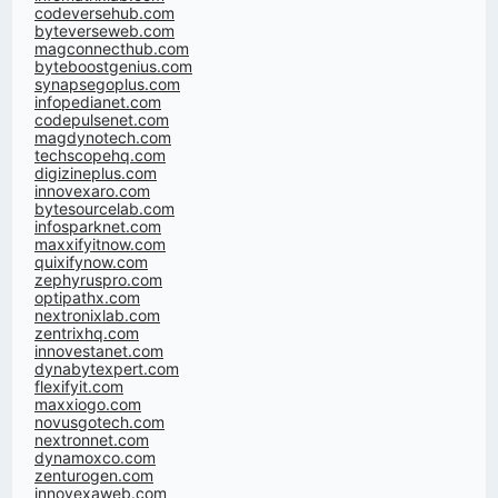
codeversehub.com
byteverseweb.com
magconnecthub.com
byteboostgenius.com
synapsegoplus.com
infopedianet.com
codepulsenet.com
magdynotech.com
techscopehq.com
digizineplus.com
innovexaro.com
bytesourcelab.com
infosparknet.com
maxxifyitnow.com
quixifynow.com
zephyruspro.com
optipathx.com
nextronixlab.com
zentrixhq.com
innovestanet.com
dynabytexpert.com
flexifyit.com
maxxiogo.com
novusgotech.com
nextronnet.com
dynamoxco.com
zenturogen.com
innovexaweb.com