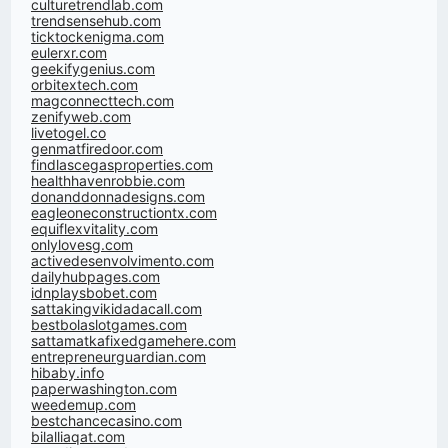
culturetrendlab.com
trendsensehub.com
ticktockenigma.com
eulerxr.com
geekifygenius.com
orbitextech.com
magconnecttech.com
zenifyweb.com
livetogel.co
genmatfiredoor.com
findlascegasproperties.com
healthhavenrobbie.com
donanddonnadesigns.com
eagleoneconstructiontx.com
equiflexvitality.com
onlylovesg.com
activedesenvolvimento.com
dailyhubpages.com
idnplaysbobet.com
sattakingvikidadacall.com
bestbolaslotgames.com
sattamatkafixedgamehere.com
entrepreneurguardian.com
hibaby.info
paperwashington.com
weedemup.com
bestchancecasino.com
bilalliaqat.com