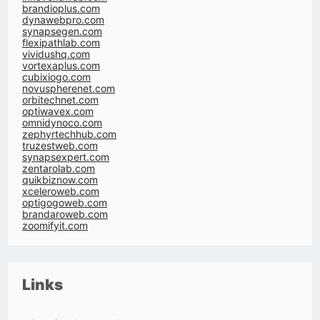
brandioplus.com
dynawebpro.com
synapsegen.com
flexipathlab.com
vividushq.com
vortexaplus.com
cubixiogo.com
novuspherenet.com
orbitechnet.com
optiwavex.com
omnidynoco.com
zephyrtechhub.com
truzestweb.com
synapsexpert.com
zentarolab.com
quikbiznow.com
xceleroweb.com
optigogoweb.com
brandaroweb.com
zoomifyit.com
Links