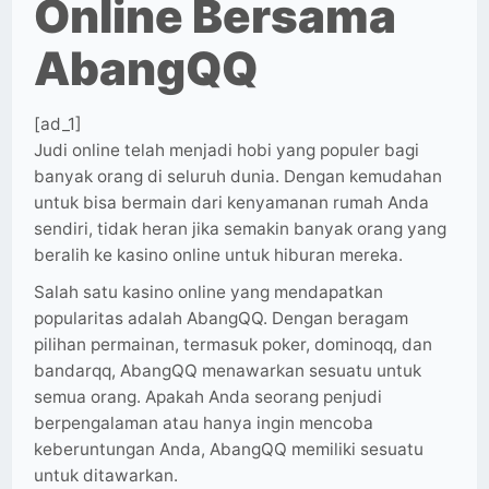
Online Bersama
AbangQQ
[ad_1]
Judi online telah menjadi hobi yang populer bagi
banyak orang di seluruh dunia. Dengan kemudahan
untuk bisa bermain dari kenyamanan rumah Anda
sendiri, tidak heran jika semakin banyak orang yang
beralih ke kasino online untuk hiburan mereka.
Salah satu kasino online yang mendapatkan
popularitas adalah AbangQQ. Dengan beragam
pilihan permainan, termasuk poker, dominoqq, dan
bandarqq, AbangQQ menawarkan sesuatu untuk
semua orang. Apakah Anda seorang penjudi
berpengalaman atau hanya ingin mencoba
keberuntungan Anda, AbangQQ memiliki sesuatu
untuk ditawarkan.