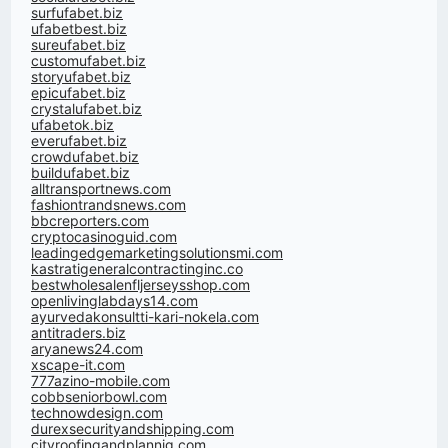
surfufabet.biz
ufabetbest.biz
sureufabet.biz
customufabet.biz
storyufabet.biz
epicufabet.biz
crystalufabet.biz
ufabetok.biz
everufabet.biz
crowdufabet.biz
buildufabet.biz
alltransportnews.com
fashiontrandsnews.com
bbcreporters.com
cryptocasinoguid.com
leadingedgemarketingsolutionsmi.com
kastratigeneralcontractinginc.co
bestwholesalenfljerseysshop.com
openlivinglabdays14.com
ayurvedakonsultti-kari-nokela.com
antitraders.biz
aryanews24.com
xscape-it.com
777azino-mobile.com
cobbseniorbowl.com
technowdesign.com
durexsecurityandshipping.com
cityroofingandplannig.com