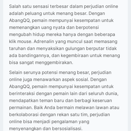
Salah satu sensasi terbesar dalam perjudian online
adalah peluang untuk menang besar. Dengan
AbangQQ, pemain mempunyai kesempatan untuk
memenangkan uang nyata dan berpotensi
mengubah hidup mereka hanya dengan beberapa
klik mouse. Adrenalin yang muncul saat memasang
taruhan dan menyaksikan gulungan berputar tidak
ada bandingannya, dan kegembiraan untuk menang
bisa sangat menggembirakan.
Selain serunya potensi menang besar, perjudian
online juga menawarkan aspek sosial. Dengan
AbangQQ, pemain mempunyai kesempatan untuk
berinteraksi dengan pemain lain dari seluruh dunia,
mendapatkan teman baru dan berbagi keseruan
permainan. Baik Anda bermain melawan lawan atau
berkolaborasi dengan rekan satu tim, perjudian
online bisa menjadi pengalaman yang
menyenangkan dan bersosialisasi.