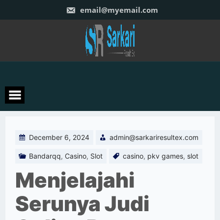
Skip
email@myemail.com
to
content
December 6, 2024
admin@sarkariresultex.com
Bandarqq
,
Casino
,
Slot
casino
,
pkv games
,
slot
Menjelajahi
Serunya Judi