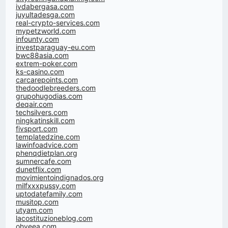
ivdabergasa.com
juyultadesga.com
real-crypto-services.com
mypetzworld.com
infounty.com
investparaguay-eu.com
bwc88asia.com
extrem-poker.com
ks-casino.com
carcarepoints.com
thedoodlebreeders.com
grupohugodias.com
deqair.com
techsilvers.com
ningkatinskill.com
fivsport.com
templatedzine.com
lawinfoadvice.com
phenqdietplan.org
sumnercafe.com
dunetflix.com
movimientoindignados.org
milfxxxpussy.com
uptodatefamily.com
musitop.com
utyam.com
lacostituzioneblog.com
ohyeea.com