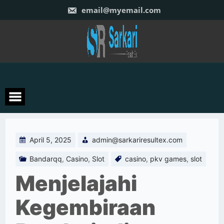
Skip
email@myemail.com
to
content
April 5, 2025
admin@sarkariresultex.com
Bandarqq
,
Casino
,
Slot
casino
,
pkv games
,
slot
Menjelajahi
Kegembiraan