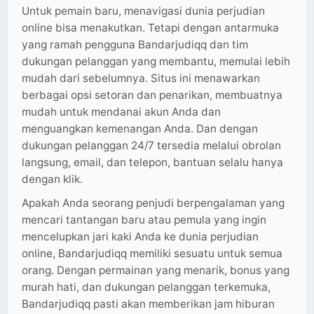
Untuk pemain baru, menavigasi dunia perjudian
online bisa menakutkan. Tetapi dengan antarmuka
yang ramah pengguna Bandarjudiqq dan tim
dukungan pelanggan yang membantu, memulai lebih
mudah dari sebelumnya. Situs ini menawarkan
berbagai opsi setoran dan penarikan, membuatnya
mudah untuk mendanai akun Anda dan
menguangkan kemenangan Anda. Dan dengan
dukungan pelanggan 24/7 tersedia melalui obrolan
langsung, email, dan telepon, bantuan selalu hanya
dengan klik.
Apakah Anda seorang penjudi berpengalaman yang
mencari tantangan baru atau pemula yang ingin
mencelupkan jari kaki Anda ke dunia perjudian
online, Bandarjudiqq memiliki sesuatu untuk semua
orang. Dengan permainan yang menarik, bonus yang
murah hati, dan dukungan pelanggan terkemuka,
Bandarjudiqq pasti akan memberikan jam hiburan