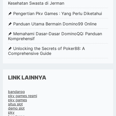
Kesehatan Swasta di Jerman
Pengertian Pkv Games : Yang Perlu Diketahui
Panduan Utama Bermain Domino99 Online
Memahami Dasar-Dasar DominoQQ: Panduan
Komprehensif
Unlocking the Secrets of Poker88: A
Comprehensive Guide
LINK LAINNYA
bandarqq
pkv games resmi
pkv games
situs slot
demo slot
pkv