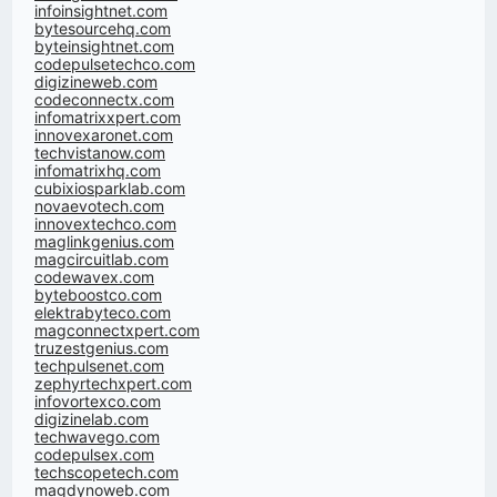
infoinsightnet.com
bytesourcehq.com
byteinsightnet.com
codepulsetechco.com
digizineweb.com
codeconnectx.com
infomatrixxpert.com
innovexaronet.com
techvistanow.com
infomatrixhq.com
cubixiosparklab.com
novaevotech.com
innovextechco.com
maglinkgenius.com
magcircuitlab.com
codewavex.com
byteboostco.com
elektrabyteco.com
magconnectxpert.com
truzestgenius.com
techpulsenet.com
zephyrtechxpert.com
infovortexco.com
digizinelab.com
techwavego.com
codepulsex.com
techscopetech.com
magdynoweb.com