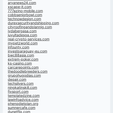
aryanews24.com
xscape-it.com
777azino-mobile.com
cobbseniorbowl.com
technowdesign.com
durexsecurityandshipping.com
cityroofingandplannig.com
ivdabergasa.com
juyultadesga.com
real-crypto-services.com
mypetzworld.com
infounty.com
investparaguay-eu.com
bwc88asia.com
extrem-poker.com
ks-casino.com
carcarepoints.com
thedoodlebreeders.com
grupohugodias.com
deqair.com
techsilvers.com
ningkatinskill.com
fivsport.com
templatedzine.com
lawinfoadvice.com
phenqdietplan.org
sumnercafe.com
dunetflix.com