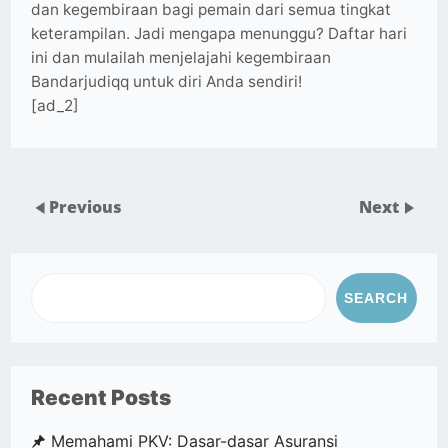
dan kegembiraan bagi pemain dari semua tingkat
keterampilan. Jadi mengapa menunggu? Daftar hari
ini dan mulailah menjelajahi kegembiraan
Bandarjudiqq untuk diri Anda sendiri!
[ad_2]
Previous
Next
SEARCH
Recent Posts
Memahami PKV: Dasar-dasar Asuransi