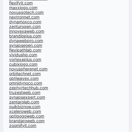
flexifyit.com
maxxiogo.com
novusgotech.com
nextronnet.com
dynamoxco.com
zenturogen.com
innovexaweb.com
brandioplus.com
dynawebpro.com
synapsegen.com
flexipathlab.com
vividushq.com
vortexaplus.com
cubixiogo.com
novuspherenet.com
orbitechnet.com
optiwavex.com
omnidynoco.com
zephyrtechhub.com
truzestweb.com
synapsexpert.com
zentarolab.com
quikbiznow.com
xceleroweb.com
optigogoweb.com
brandaroweb.com
zoomifyit.com