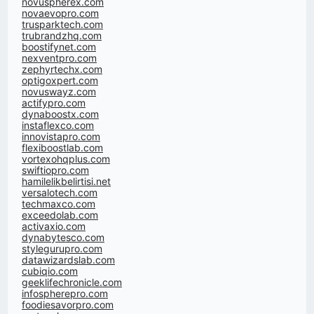
novuspherex.com
novaevopro.com
trusparktech.com
trubrandzhq.com
boostifynet.com
nexventpro.com
zephyrtechx.com
optigoxpert.com
novuswayz.com
actifypro.com
dynaboostx.com
instaflexco.com
innovistapro.com
flexiboostlab.com
vortexohqplus.com
swiftiopro.com
hamilelikbelirtisi.net
versalotech.com
techmaxco.com
exceedolab.com
activaxio.com
dynabytesco.com
stylegurupro.com
datawizardslab.com
cubiqio.com
geeklifechronicle.com
infospherepro.com
foodiesavorpro.com