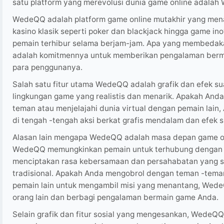
satu platform yang merevolusi dunia game online adala
WedeQQ adalah platform game online mutakhir yang men
kasino klasik seperti poker dan blackjack hingga game i
pemain terhibur selama berjam-jam. Apa yang membedaka
adalah komitmennya untuk memberikan pengalaman berm
para penggunanya.
Salah satu fitur utama WedeQQ adalah grafik dan efek s
lingkungan game yang realistis dan menarik. Apakah An
teman atau menjelajahi dunia virtual dengan pemain lain
di tengah -tengah aksi berkat grafis mendalam dan efek
Alasan lain mengapa WedeQQ adalah masa depan game onli
WedeQQ memungkinkan pemain untuk terhubung dengan te
menciptakan rasa kebersamaan dan persahabatan yang se
tradisional. Apakah Anda mengobrol dengan teman -teman
pemain lain untuk mengambil misi yang menantang, We
orang lain dan berbagi pengalaman bermain game Anda.
Selain grafik dan fitur sosial yang mengesankan, Wede