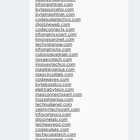
infoinsightnet.com
bytesourcehq.com
byteinsightnet.com
codepulsetechco.com
digizineweb.com
codeconnectx.com
infomatrixxpert.com
innovexaronet.com
techvistanow.com
infomatrixhq.com
cubixiosparklab.com
novaevotech.com
innovextechco.com
maglinkgenius.com
magcircuitlab.com
codewavex.com
byteboostco.com
elektrabyteco.com
magconnectxpert.com
truzestgenius.com
techpulsenet.com
zephyrtechxpert.com
infovortexco.com
digizinelab.com
techwavego.com
codepulsex.com
techscopetech.com
magdynoweb.com