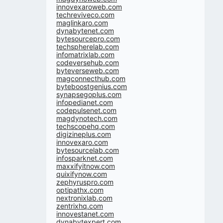
innovexaroweb.com
techreviveco.com
maglinkaro.com
dynabytenet.com
bytesourcepro.com
techspherelab.com
infomatrixlab.com
codeversehub.com
byteverseweb.com
magconnecthub.com
byteboostgenius.com
synapsegoplus.com
infopedianet.com
codepulsenet.com
magdynotech.com
techscopehq.com
digizineplus.com
innovexaro.com
bytesourcelab.com
infosparknet.com
maxxifyitnow.com
quixifynow.com
zephyruspro.com
optipathx.com
nextronixlab.com
zentrixhq.com
innovestanet.com
dynabytexpert.com