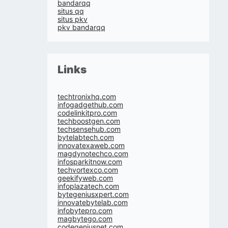
bandarqq
situs qq
situs pkv
pkv bandarqq
Links
techtronixhq.com
infogadgethub.com
codelinkitpro.com
techboostgen.com
techsensehub.com
bytelabtech.com
innovatexaweb.com
magdynotechco.com
infosparkitnow.com
techvortexco.com
geekifyweb.com
infoplazatech.com
bytegeniusxpert.com
innovatebytelab.com
infobytepro.com
magbytego.com
codegeniusnet.com