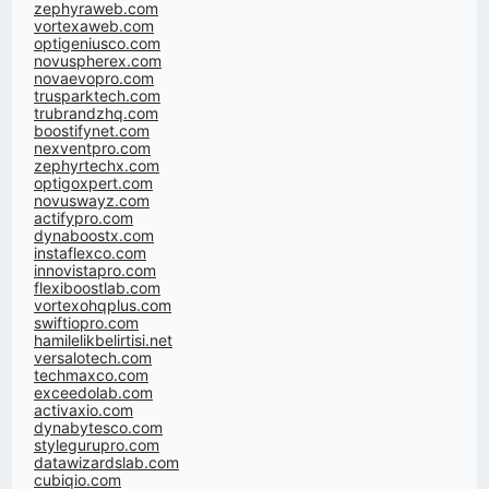
zephyraweb.com
vortexaweb.com
optigeniusco.com
novuspherex.com
novaevopro.com
trusparktech.com
trubrandzhq.com
boostifynet.com
nexventpro.com
zephyrtechx.com
optigoxpert.com
novuswayz.com
actifypro.com
dynaboostx.com
instaflexco.com
innovistapro.com
flexiboostlab.com
vortexohqplus.com
swiftiopro.com
hamilelikbelirtisi.net
versalotech.com
techmaxco.com
exceedolab.com
activaxio.com
dynabytesco.com
stylegurupro.com
datawizardslab.com
cubiqio.com