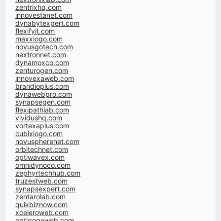
zentrixhq.com
innovestanet.com
dynabytexpert.com
flexifyit.com
maxxiogo.com
novusgotech.com
nextronnet.com
dynamoxco.com
zenturogen.com
innovexaweb.com
brandioplus.com
dynawebpro.com
synapsegen.com
flexipathlab.com
vividushq.com
vortexaplus.com
cubixiogo.com
novuspherenet.com
orbitechnet.com
optiwavex.com
omnidynoco.com
zephyrtechhub.com
truzestweb.com
synapsexpert.com
zentarolab.com
quikbiznow.com
xceleroweb.com
optigogoweb.com