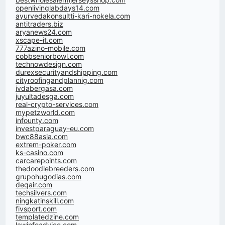
openlivinglabdays14.com
ayurvedakonsultti-kari-nokela.com
antitraders.biz
aryanews24.com
xscape-it.com
777azino-mobile.com
cobbseniorbowl.com
technowdesign.com
durexsecurityandshipping.com
cityroofingandplannig.com
ivdabergasa.com
juyultadesga.com
real-crypto-services.com
mypetzworld.com
infounty.com
investparaguay-eu.com
bwc88asia.com
extrem-poker.com
ks-casino.com
carcarepoints.com
thedoodlebreeders.com
grupohugodias.com
deqair.com
techsilvers.com
ningkatinskill.com
fivsport.com
templatedzine.com
lawinfoadvice.com