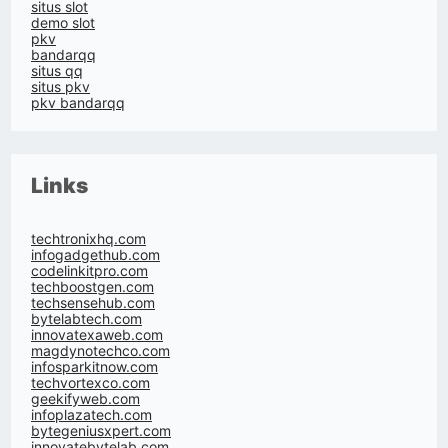
situs slot
demo slot
pkv
bandarqq
situs qq
situs pkv
pkv bandarqq
Links
techtronixhq.com
infogadgethub.com
codelinkitpro.com
techboostgen.com
techsensehub.com
bytelabtech.com
innovatexaweb.com
magdynotechco.com
infosparkitnow.com
techvortexco.com
geekifyweb.com
infoplazatech.com
bytegeniusxpert.com
innovatebytelab.com