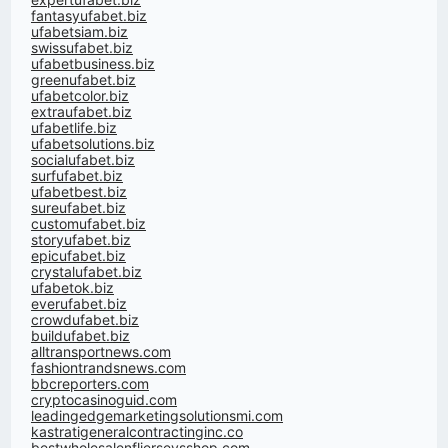
fantasyufabet.biz
ufabetsiam.biz
swissufabet.biz
ufabetbusiness.biz
greenufabet.biz
ufabetcolor.biz
extraufabet.biz
ufabetlife.biz
ufabetsolutions.biz
socialufabet.biz
surfufabet.biz
ufabetbest.biz
sureufabet.biz
customufabet.biz
storyufabet.biz
epicufabet.biz
crystalufabet.biz
ufabetok.biz
everufabet.biz
crowdufabet.biz
buildufabet.biz
alltransportnews.com
fashiontrandsnews.com
bbcreporters.com
cryptocasinoguid.com
leadingedgemarketingsolutionsmi.com
kastratigeneralcontractinginc.co
bestwholesalenfljerseysshop.com