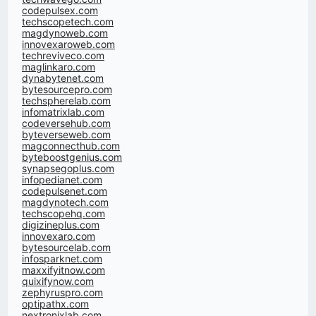
codepulsex.com
techscopetech.com
magdynoweb.com
innovexaroweb.com
techreviveco.com
maglinkaro.com
dynabytenet.com
bytesourcepro.com
techspherelab.com
infomatrixlab.com
codeversehub.com
byteverseweb.com
magconnecthub.com
byteboostgenius.com
synapsegoplus.com
infopedianet.com
codepulsenet.com
magdynotech.com
techscopehq.com
digizineplus.com
innovexaro.com
bytesourcelab.com
infosparknet.com
maxxifyitnow.com
quixifynow.com
zephyruspro.com
optipathx.com
nextronixlab.com