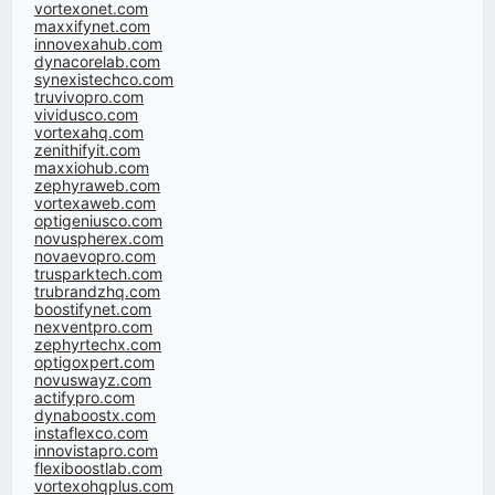
vortexonet.com
maxxifynet.com
innovexahub.com
dynacorelab.com
synexistechco.com
truvivopro.com
vividusco.com
vortexahq.com
zenithifyit.com
maxxiohub.com
zephyraweb.com
vortexaweb.com
optigeniusco.com
novuspherex.com
novaevopro.com
trusparktech.com
trubrandzhq.com
boostifynet.com
nexventpro.com
zephyrtechx.com
optigoxpert.com
novuswayz.com
actifypro.com
dynaboostx.com
instaflexco.com
innovistapro.com
flexiboostlab.com
vortexohqplus.com