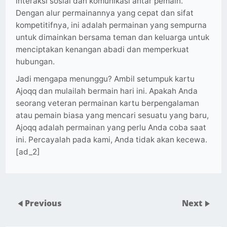
interaksi sosial dan komunikasi antar pemain.
Dengan alur permainannya yang cepat dan sifat
kompetitifnya, ini adalah permainan yang sempurna
untuk dimainkan bersama teman dan keluarga untuk
menciptakan kenangan abadi dan memperkuat
hubungan.
Jadi mengapa menunggu? Ambil setumpuk kartu
Ajoqq dan mulailah bermain hari ini. Apakah Anda
seorang veteran permainan kartu berpengalaman
atau pemain biasa yang mencari sesuatu yang baru,
Ajoqq adalah permainan yang perlu Anda coba saat
ini. Percayalah pada kami, Anda tidak akan kecewa.
[ad_2]
Previous
Next