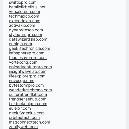
swiftiopro.com
hamilelikbelirtisi.net
versalotech.com
techmaxco.com
exceedolab.com
activaxio.com
dynabytesco.com
stylegurupro.com
datawizardslab.com
cubiqio.com
geeklifechronicle.com
infospherepro.com
foodiesavorpro.com
vortexohq.com
epicadventurepro.com
insightwavelab.com
lifeexplorerpro.com
novusgo.com
bytestormpro.com
wanderlustchrono.com
culturetrendlab.com
trendsensehub.com
ticktockenigma.com
eulerxr.com
geekifygenius.com
orbitextech.com
magconnecttech.com
zenifyweb.com