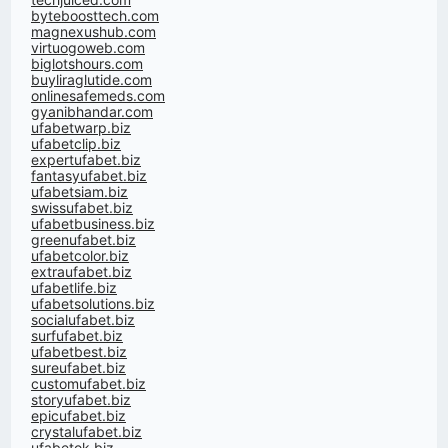
byteboosttech.com
magnexushub.com
virtuogoweb.com
biglotshours.com
buyliraglutide.com
onlinesafemeds.com
gyanibhandar.com
ufabetwarp.biz
ufabetclip.biz
expertufabet.biz
fantasyufabet.biz
ufabetsiam.biz
swissufabet.biz
ufabetbusiness.biz
greenufabet.biz
ufabetcolor.biz
extraufabet.biz
ufabetlife.biz
ufabetsolutions.biz
socialufabet.biz
surfufabet.biz
ufabetbest.biz
sureufabet.biz
customufabet.biz
storyufabet.biz
epicufabet.biz
crystalufabet.biz
ufabetok.biz