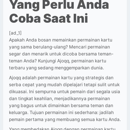
Yang Perlu Anda
Coba Saat Ini
[ad_1]
Apakah Anda bosan memainkan permainan kartu
yang sama berulang-ulang? Mencari permainan
segar dan menarik untuk dicoba bersama teman-
teman Anda? Kunjungi Ajoqq, permainan kartu
terbaru yang sedang menggemparkan dunia.
Ajoqq adalah permainan kartu yang strategis dan
serba cepat yang mudah dipelajari tetapi sulit untuk
dikuasai. Ini sempurna untuk pemain dari segala usia
dan tingkat keahlian, menjadikannya permainan
yang bagus untuk dimainkan bersama teman dan
keluarga. Tujuan permainan ini sederhana: jadilah
pemain pertama yang membuang semua kartu Anda.
Yang membedakan Ajoqq dengan permainan kartu