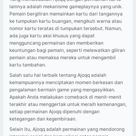
lainnya adalah mekanisme gameplaynya yang unik.
Pemain bergiliran memainkan kartu dari tangannya
ke tumpukan kartu buangan, mengikuti warna atau
nomor kartu teratas di tumpukan tersebut. Namun,
ada juga kartu aksi khusus yang dapat
mengguncang permainan dan memberikan
keuntungan bagi pemain, seperti melewatkan giliran
pemain atau memaksa mereka untuk mengambil
kartu tambahan.
Salah satu hal terbaik tentang Ajoqq adalah
kemampuannya menciptakan momen berkesan dan
pengalaman bermain game yang mengasyikkan.
Apakah Anda melakukan comeback di menit-menit
terakhir atau menggertak untuk meraih kemenangan,
setiap permainan Ajoqq dipenuhi dengan
ketegangan dan kegembiraan.
Selain itu, Ajoqq adalah permainan yang mendorong