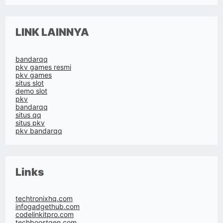
LINK LAINNYA
bandarqq
pkv games resmi
pkv games
situs slot
demo slot
pkv
bandarqq
situs qq
situs pkv
pkv bandarqq
Links
techtronixhq.com
infogadgethub.com
codelinkitpro.com
techboostgen.com