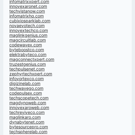
infomatrixxpert.com
innovexaronet.com
techvistanow.com
infomatrixhq.com
cubixiosparklab.com
novaevotech.com
innovextechco.com
maglinkgenius.com
magcircuitlab.com
codewavex.com
byteboostco.com
elektrabyteco.com
magconnectxpert.com
truzestgenius.com
techpulsenet.com
zephyrtechxpert.com
infovortexco.com
digizinelab.com
techwavego.com
codepulsex.com
techscopetech.com
magdynoweb.com
innovexaroweb.com
techreviveco.com
maglinkaro.com
dynabytenet.com
bytesourcepro.com
techspherelab.com