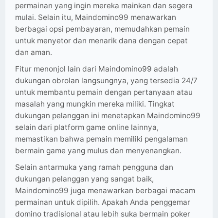
permainan yang ingin mereka mainkan dan segera
mulai. Selain itu, Maindomino99 menawarkan
berbagai opsi pembayaran, memudahkan pemain
untuk menyetor dan menarik dana dengan cepat
dan aman.
Fitur menonjol lain dari Maindomino99 adalah
dukungan obrolan langsungnya, yang tersedia 24/7
untuk membantu pemain dengan pertanyaan atau
masalah yang mungkin mereka miliki. Tingkat
dukungan pelanggan ini menetapkan Maindomino99
selain dari platform game online lainnya,
memastikan bahwa pemain memiliki pengalaman
bermain game yang mulus dan menyenangkan.
Selain antarmuka yang ramah pengguna dan
dukungan pelanggan yang sangat baik,
Maindomino99 juga menawarkan berbagai macam
permainan untuk dipilih. Apakah Anda penggemar
domino tradisional atau lebih suka bermain poker