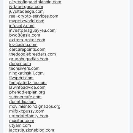
cityroofingandplannig.com
ivdabergasa.com
juyultadesga.com
real-crypto-services.com
mypetzworld.com
infounty.com
investparaguay-eu.com
bwc88asia.com
extrem-poker.com
ks-casino.com
carcarepoints.com
thedoodlebreeders.com
grupohugodias.com
deqair.com
techsilvers.com
ningkatinskill.com
fivsport.com
templatedzine.com
lawinfoadvice.com
phenqdietplan.org
sumnercafe.com
dunetflix.com
movimientoindignados.org
milfxxxpussy.com
uptodatefamily.com
musitop.com
utyam.com
lacostituzioneblog.com