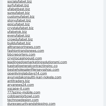
socialufabet.biz
surfufabet.biz
ufabetbest.biz
sureufabet.biz
customufabet.biz
storyufabet.biz
epicufabet.biz
crystalufabet.biz
ufabetok.biz
everufabet.biz
crowdufabet.biz
buildufabet.biz
alltransportnews.com
fashiontrandsnews.com
bbcreporters.com
cryptocasinoguid.com
leadingedgemarketingsolutionsmi.com
kastratigeneralcontractinginc.co
bestwholesalenfljerseysshop.com
openlivinglabdays14.com
ayurvedakonsultti-kari-nokela.com
antitraders.biz
aryanews24.com
xscape-it.com
777azino-mobile.com
cobbseniorbowl.com
technowdesign.com
durexsecurityandshipping.com