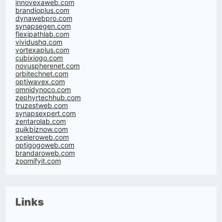
innovexaweb.com
brandioplus.com
dynawebpro.com
synapsegen.com
flexipathlab.com
vividushq.com
vortexaplus.com
cubixiogo.com
novuspherenet.com
orbitechnet.com
optiwavex.com
omnidynoco.com
zephyrtechhub.com
truzestweb.com
synapsexpert.com
zentarolab.com
quikbiznow.com
xceleroweb.com
optigogoweb.com
brandaroweb.com
zoomifyit.com
Links