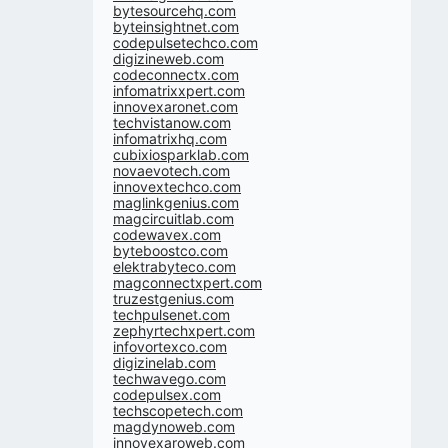
bytesourcehq.com
byteinsightnet.com
codepulsetechco.com
digizineweb.com
codeconnectx.com
infomatrixxpert.com
innovexaronet.com
techvistanow.com
infomatrixhq.com
cubixiosparklab.com
novaevotech.com
innovextechco.com
maglinkgenius.com
magcircuitlab.com
codewavex.com
byteboostco.com
elektrabyteco.com
magconnectxpert.com
truzestgenius.com
techpulsenet.com
zephyrtechxpert.com
infovortexco.com
digizinelab.com
techwavego.com
codepulsex.com
techscopetech.com
magdynoweb.com
innovexaroweb.com