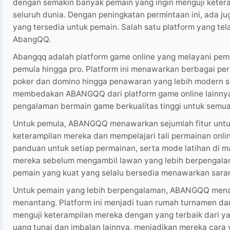
dengan semakin banyak pemain yang ingin menguji ketera
seluruh dunia. Dengan peningkatan permintaan ini, ada ju
yang tersedia untuk pemain. Salah satu platform yang te
AbangQQ.
Abangqq adalah platform game online yang melayani pemai
pemula hingga pro. Platform ini menawarkan berbagai perm
poker dan domino hingga penawaran yang lebih modern se
membedakan ABANGQQ dari platform game online lainny
pengalaman bermain game berkualitas tinggi untuk semu
Untuk pemula, ABANGQQ menawarkan sejumlah fitur unt
keterampilan mereka dan mempelajari tali permainan onlin
panduan untuk setiap permainan, serta mode latihan di
mereka sebelum mengambil lawan yang lebih berpengalam
pemain yang kuat yang selalu bersedia menawarkan sar
Untuk pemain yang lebih berpengalaman, ABANGQQ mena
menantang. Platform ini menjadi tuan rumah turnamen da
menguji keterampilan mereka dengan yang terbaik dari y
uang tunai dan imbalan lainnya, menjadikan mereka car