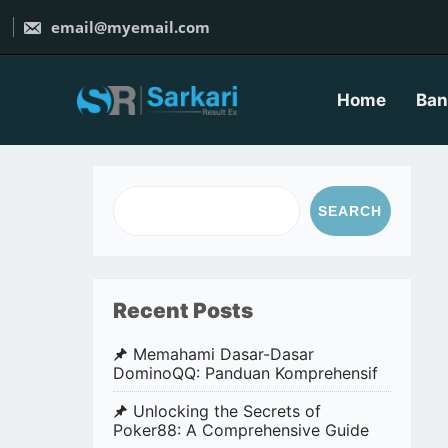
Skip
to
email@myemail.com
content
Home
Ban
SEARCH
Recent Posts
Memahami Dasar-Dasar
DominoQQ: Panduan Komprehensif
Unlocking the Secrets of
Poker88: A Comprehensive Guide