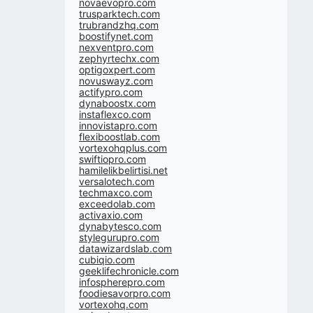
novaevopro.com
trusparktech.com
trubrandzhq.com
boostifynet.com
nexventpro.com
zephyrtechx.com
optigoxpert.com
novuswayz.com
actifypro.com
dynaboostx.com
instaflexco.com
innovistapro.com
flexiboostlab.com
vortexohqplus.com
swiftiopro.com
hamilelikbelirtisi.net
versalotech.com
techmaxco.com
exceedolab.com
activaxio.com
dynabytesco.com
stylegurupro.com
datawizardslab.com
cubiqio.com
geeklifechronicle.com
infospherepro.com
foodiesavorpro.com
vortexohq.com