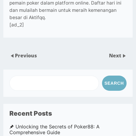
pemain poker dalam platform online. Daftar hari ini
dan mulailah bermain untuk meraih kemenangan
besar di Aktifqq.
[ad_2]
Previous
Next
SEARCH
Recent Posts
Unlocking the Secrets of Poker88: A
Comprehensive Guide