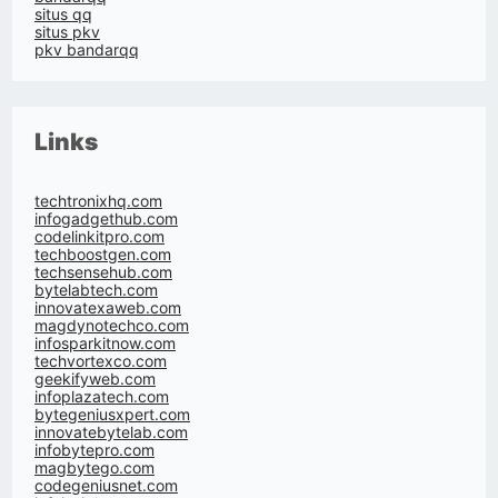
situs qq
situs pkv
pkv bandarqq
Links
techtronixhq.com
infogadgethub.com
codelinkitpro.com
techboostgen.com
techsensehub.com
bytelabtech.com
innovatexaweb.com
magdynotechco.com
infosparkitnow.com
techvortexco.com
geekifyweb.com
infoplazatech.com
bytegeniusxpert.com
innovatebytelab.com
infobytepro.com
magbytego.com
codegeniusnet.com