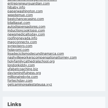
entrepreneurguardian.com
hibaby.info
paperwashington.com
weedemup.com
bestchancecasino.com
bilalliaqat.com
autodispensadores.com
inductioncooktopp.com
newsmedicaltoday.com
roofingnevada.info
magconnectx.com
synexispro.com
holayomi.com
ligadeciclismodecundinamarca.com
nashvilleworkerscompensationattorney.com
holyfamilycathedralschool.org
londonkiddy.com
ufabetcoaching.biz
davismindfulness.org
millionairebyte.com
fortechday.com
getcaminorealestateusa.xyz
Links