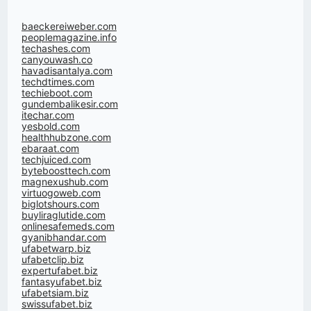
baeckereiweber.com
peoplemagazine.info
techashes.com
canyouwash.co
havadisantalya.com
techdtimes.com
techieboot.com
gundembalikesir.com
itechar.com
yesbold.com
healthhubzone.com
ebaraat.com
techjuiced.com
byteboosttech.com
magnexushub.com
virtuogoweb.com
biglotshours.com
buyliraglutide.com
onlinesafemeds.com
gyanibhandar.com
ufabetwarp.biz
ufabetclip.biz
expertufabet.biz
fantasyufabet.biz
ufabetsiam.biz
swissufabet.biz