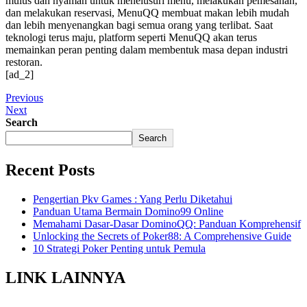
mulus dan nyaman untuk menelusuri menu, melakukan pemesanan,
dan melakukan reservasi, MenuQQ membuat makan lebih mudah
dan lebih menyenangkan bagi semua orang yang terlibat. Saat
teknologi terus maju, platform seperti MenuQQ akan terus
memainkan peran penting dalam membentuk masa depan industri
restoran.
[ad_2]
Previous
Next
Search
Search
Recent Posts
Pengertian Pkv Games : Yang Perlu Diketahui
Panduan Utama Bermain Domino99 Online
Memahami Dasar-Dasar DominoQQ: Panduan Komprehensif
Unlocking the Secrets of Poker88: A Comprehensive Guide
10 Strategi Poker Penting untuk Pemula
LINK LAINNYA