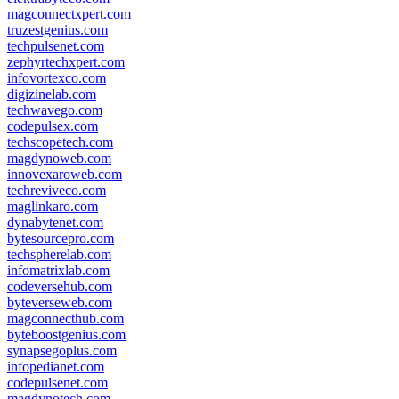
magconnectxpert.com
truzestgenius.com
techpulsenet.com
zephyrtechxpert.com
infovortexco.com
digizinelab.com
techwavego.com
codepulsex.com
techscopetech.com
magdynoweb.com
innovexaroweb.com
techreviveco.com
maglinkaro.com
dynabytenet.com
bytesourcepro.com
techspherelab.com
infomatrixlab.com
codeversehub.com
byteverseweb.com
magconnecthub.com
byteboostgenius.com
synapsegoplus.com
infopedianet.com
codepulsenet.com
magdynotech.com