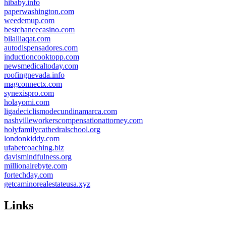
hibaby.info
paperwashington.com
weedemup.com
bestchancecasino.com
bilalliaqat.com
autodispensadores.com
inductioncooktopp.com
newsmedicaltoday.com
roofingnevada.info
magconnectx.com
synexispro.com
holayomi.com
ligadeciclismodecundinamarca.com
nashvilleworkerscompensationattorney.com
holyfamilycathedralschool.org
londonkiddy.com
ufabetcoaching.biz
davismindfulness.org
millionairebyte.com
fortechday.com
getcaminorealestateusa.xyz
Links