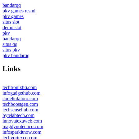
bandarqq
pkv games resmi
pkv games
situs slot
demo slot
pkv
bandarqq
situs qq
situs pkv
pkv bandarqq
Links
techtronixhq.com
infogadgethub.com
codelinkitpro.com
techboostgen.com
techsensehub.com
bytelabtech.com
innovatexaweb.com
magdynotechco.com
infosparkitnow.com
techvortexco.com