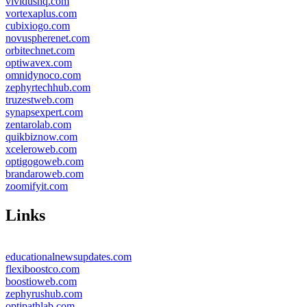
vividushq.com
vortexaplus.com
cubixiogo.com
novuspherenet.com
orbitechnet.com
optiwavex.com
omnidynoco.com
zephyrtechhub.com
truzestweb.com
synapsexpert.com
zentarolab.com
quikbiznow.com
xceleroweb.com
optigogoweb.com
brandaroweb.com
zoomifyit.com
Links
educationalnewsupdates.com
flexiboostco.com
boostioweb.com
zephyrushub.com
optipathlab.com