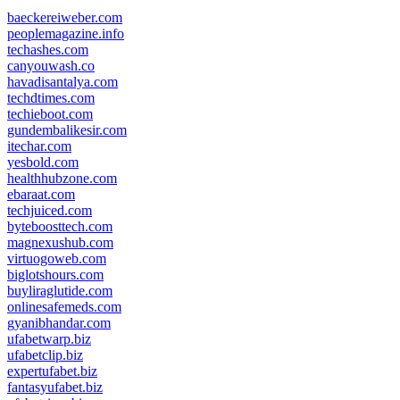
baeckereiweber.com
peoplemagazine.info
techashes.com
canyouwash.co
havadisantalya.com
techdtimes.com
techieboot.com
gundembalikesir.com
itechar.com
yesbold.com
healthhubzone.com
ebaraat.com
techjuiced.com
byteboosttech.com
magnexushub.com
virtuogoweb.com
biglotshours.com
buyliraglutide.com
onlinesafemeds.com
gyanibhandar.com
ufabetwarp.biz
ufabetclip.biz
expertufabet.biz
fantasyufabet.biz