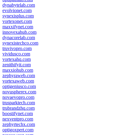
dynabytelab.com
evolvionet.com
synexisplus.com
vortexonet.com
maxxifynet.com
innovexahub.com
dynacorelab.com
synexistechco.com
truvivopro.com
vividusco.com
vortexahq.com
zenithifyit.com
maxxiohub.com
zephyraweb.com
vortexaweb.com
optigeniusco.com
novuspherex.com
novaevopro.com
trusparktech.com
trubrandzhq.com
boostifynet.com
nexventpro.com
zephyrtechx.com
optigoxpert.com