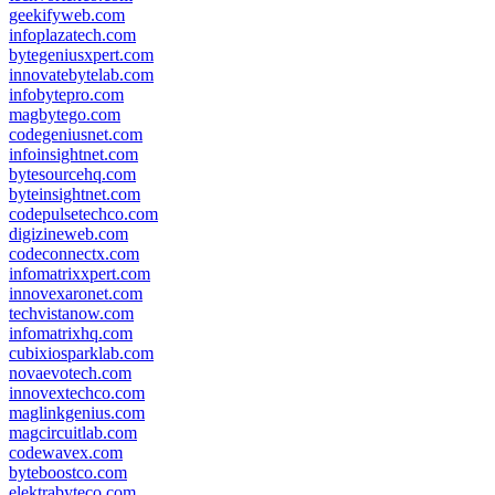
geekifyweb.com
infoplazatech.com
bytegeniusxpert.com
innovatebytelab.com
infobytepro.com
magbytego.com
codegeniusnet.com
infoinsightnet.com
bytesourcehq.com
byteinsightnet.com
codepulsetechco.com
digizineweb.com
codeconnectx.com
infomatrixxpert.com
innovexaronet.com
techvistanow.com
infomatrixhq.com
cubixiosparklab.com
novaevotech.com
innovextechco.com
maglinkgenius.com
magcircuitlab.com
codewavex.com
byteboostco.com
elektrabyteco.com