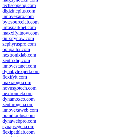
techscopehq.com
digizineplus.com
innovexaro.com
bytesourcelab.com
infosparknet.com
maxxifyitnow.com
quixifynow.com
zephyruspro.com
optipathx.com
nextronixlab.com
zentrixhq.com
innovestanet.com
dynabytexpert.com
flexifyit.com
maxxiogo.com
novusgotech.com
nextronnet.com
dynamoxco.com
zenturogen.com
innovexaweb.com
brandioplus.com
dynawebpro.com
synapsegen.com
flexipathlab.com