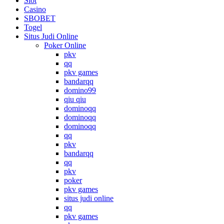
Slot
Casino
SBOBET
Togel
Situs Judi Online
Poker Online
pkv
qq
pkv games
bandarqq
domino99
qiu qiu
dominoqq
dominoqq
dominoqq
qq
pkv
bandarqq
qq
pkv
poker
pkv games
situs judi online
qq
pkv games