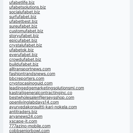
ufabetlife.biz
ufabetsolutions.biz
socialufabet.biz
surfufabet.biz
ufabetbest.biz
sureufabet.biz
customufabet.biz
storyufabet.biz
epicufabet.biz
crystalufabet.biz
ufabetok.biz
everufabet.biz
crowdufabet.biz
buildufabet.biz
alltransportnews.com
fashiontrandsnews.com
bbcreporters.com
cryptocasinoguid.com
leadingedgemarketingsolutionsmi.com
kastratigeneralcontractinginc.co
bestwholesalenfljerseysshop.com
openlivinglabdays14.com
ayurvedakonsultti-kari-nokela.com
antitraders.biz
aryanews24.com
xscape-it.com
777azino-mobile.com
cobbseniorbowl.com