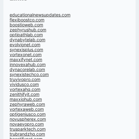
educationalnewsupdates.com
flexiboostco.com
boostioweb.com
zephyrushub.com
optipathlab.com
dynabytelab.com
evolvionet.com
synexisplus.com
vortexonet.com
maxxifynet.com
innovexahub.com
dynacorelab.com
synexistechco.com
truvivopro.com
vividusco.com
vortexahq.com
zenithifyit.com
maxxiohub.com
zephyraweb.com
vortexaweb.com
optigeniusco.com
novuspherex.com
novaevopro.com
trusparktech.com
trubrandzhq.com
boostifynet.com