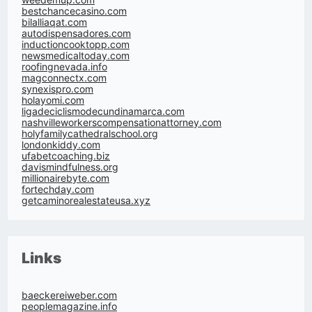
bestchancecasino.com
bilalliaqat.com
autodispensadores.com
inductioncooktopp.com
newsmedicaltoday.com
roofingnevada.info
magconnectx.com
synexispro.com
holayomi.com
ligadeciclismodecundinamarca.com
nashvilleworkerscompensationattorney.com
holyfamilycathedralschool.org
londonkiddy.com
ufabetcoaching.biz
davismindfulness.org
millionairebyte.com
fortechday.com
getcaminorealestateusa.xyz
Links
baeckereiweber.com
peoplemagazine.info