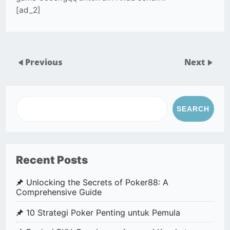
[ad_2]
Previous
Next
SEARCH
Recent Posts
Unlocking the Secrets of Poker88: A
Comprehensive Guide
10 Strategi Poker Penting untuk Pemula