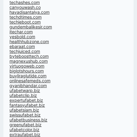
techashes.com
canyouwash.co
havadisantalya.com
techdtimes.com
techieboot.com
gundembalikesir.com
itechar.com
yesbold.com
healthhubzone.com
ebaraat.com
techjuiced.com
byteboosttech.com
magnexushub.com
virtuogoweb.com
biglotshours.com
buyliraglutide.com
onlinesafemeds.com
gyanibhandar.com
ufabetwarp.biz
ufabetclip.biz
expertufabet.biz
fantasyufabet.biz
ufabetsiam.biz
swissufabet.biz
ufabetbusiness.biz
greenufabet.biz
ufabetcolor.biz
extraufabet.biz