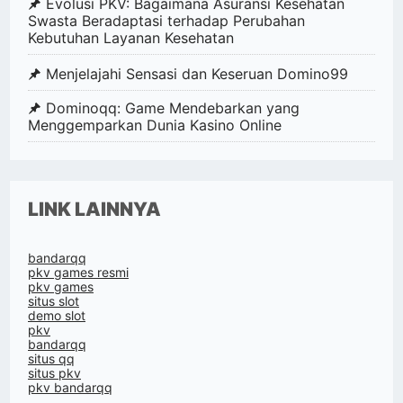
Evolusi PKV: Bagaimana Asuransi Kesehatan
Swasta Beradaptasi terhadap Perubahan
Kebutuhan Layanan Kesehatan
Menjelajahi Sensasi dan Keseruan Domino99
Dominoqq: Game Mendebarkan yang
Menggemparkan Dunia Kasino Online
LINK LAINNYA
bandarqq
pkv games resmi
pkv games
situs slot
demo slot
pkv
bandarqq
situs qq
situs pkv
pkv bandarqq