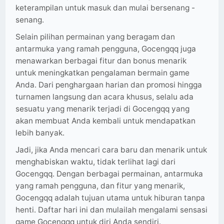
keterampilan untuk masuk dan mulai bersenang -
senang.
Selain pilihan permainan yang beragam dan
antarmuka yang ramah pengguna, Gocengqq juga
menawarkan berbagai fitur dan bonus menarik
untuk meningkatkan pengalaman bermain game
Anda. Dari penghargaan harian dan promosi hingga
turnamen langsung dan acara khusus, selalu ada
sesuatu yang menarik terjadi di Gocengqq yang
akan membuat Anda kembali untuk mendapatkan
lebih banyak.
Jadi, jika Anda mencari cara baru dan menarik untuk
menghabiskan waktu, tidak terlihat lagi dari
Gocengqq. Dengan berbagai permainan, antarmuka
yang ramah pengguna, dan fitur yang menarik,
Gocengqq adalah tujuan utama untuk hiburan tanpa
henti. Daftar hari ini dan mulailah mengalami sensasi
game Gocengqq untuk diri Anda sendiri.