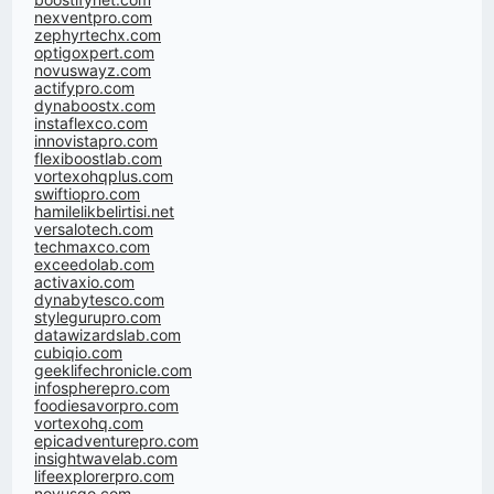
nexventpro.com
zephyrtechx.com
optigoxpert.com
novuswayz.com
actifypro.com
dynaboostx.com
instaflexco.com
innovistapro.com
flexiboostlab.com
vortexohqplus.com
swiftiopro.com
hamilelikbelirtisi.net
versalotech.com
techmaxco.com
exceedolab.com
activaxio.com
dynabytesco.com
stylegurupro.com
datawizardslab.com
cubiqio.com
geeklifechronicle.com
infospherepro.com
foodiesavorpro.com
vortexohq.com
epicadventurepro.com
insightwavelab.com
lifeexplorerpro.com
novusgo.com