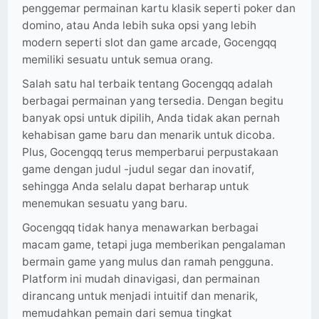
penggemar permainan kartu klasik seperti poker dan
domino, atau Anda lebih suka opsi yang lebih
modern seperti slot dan game arcade, Gocengqq
memiliki sesuatu untuk semua orang.
Salah satu hal terbaik tentang Gocengqq adalah
berbagai permainan yang tersedia. Dengan begitu
banyak opsi untuk dipilih, Anda tidak akan pernah
kehabisan game baru dan menarik untuk dicoba.
Plus, Gocengqq terus memperbarui perpustakaan
game dengan judul -judul segar dan inovatif,
sehingga Anda selalu dapat berharap untuk
menemukan sesuatu yang baru.
Gocengqq tidak hanya menawarkan berbagai
macam game, tetapi juga memberikan pengalaman
bermain game yang mulus dan ramah pengguna.
Platform ini mudah dinavigasi, dan permainan
dirancang untuk menjadi intuitif dan menarik,
memudahkan pemain dari semua tingkat