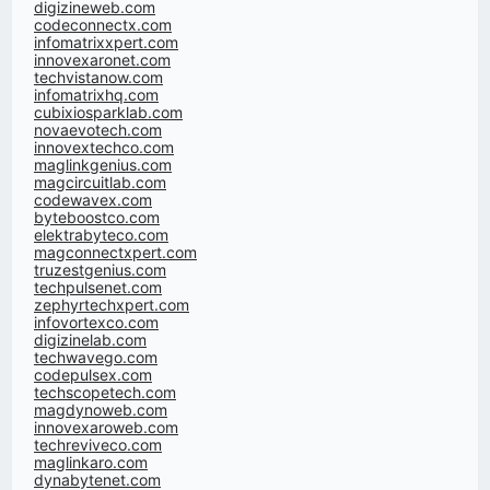
digizineweb.com
codeconnectx.com
infomatrixxpert.com
innovexaronet.com
techvistanow.com
infomatrixhq.com
cubixiosparklab.com
novaevotech.com
innovextechco.com
maglinkgenius.com
magcircuitlab.com
codewavex.com
byteboostco.com
elektrabyteco.com
magconnectxpert.com
truzestgenius.com
techpulsenet.com
zephyrtechxpert.com
infovortexco.com
digizinelab.com
techwavego.com
codepulsex.com
techscopetech.com
magdynoweb.com
innovexaroweb.com
techreviveco.com
maglinkaro.com
dynabytenet.com